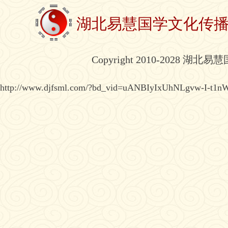
湖北易慧国学文化传
Copyright 2010-2028 湖北
http://www.djfsml.com/?bd_vid=uANBIyIxUhNLgvw-I-