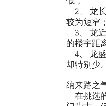
低；
2、 
较为短窄
3、 
的楼宇距
4、 
却特别少
纳来路之
在挑选