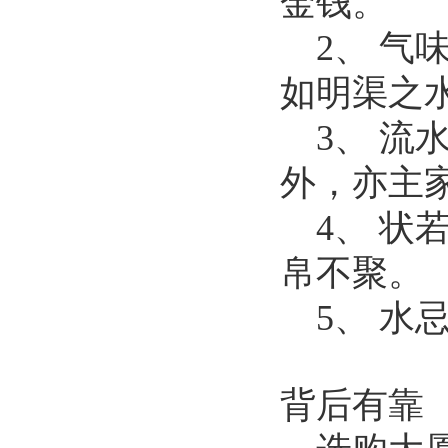
金钱。
2、 
如明渠之
3、 
外，亦主
4、 
帛不聚。
5、 水
背后有靠