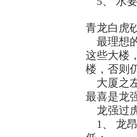
5、 水
青龙白虎
最理想
这些大楼
楼，否则
大厦之
最喜是龙
龙强过
1、 