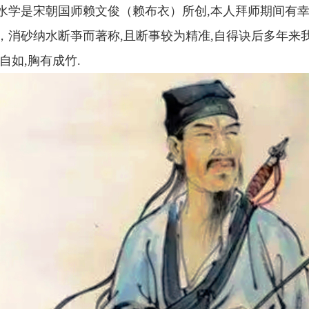
水学是宋朝国师赖文俊（赖布衣）所创,本人拜师期间有幸
，消砂纳水断亊而著称,且断事较为精准,自得诀后多年来我
自如,胸有成竹.