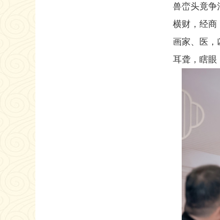
兽峦头竟争
横财，经商
画家、医，
耳聋，瞎眼