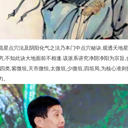
流星点穴法及阴阳化气之法乃本门中点穴秘诀.观透天地星
穷,不知此诀大地面前不相逢.该派系讲究净阴净阳为宗旨,
四类,紫微垣,天市微恒,太微垣,少微垣,四垣局,为核心准
力。