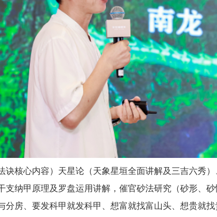
法诀核心内容）天星论（天象星垣全面讲解及三吉六秀）
干支纳甲原理及罗盘运用讲解，催官砂法研究（砂形、砂
与分房、要发科甲就发科甲、想富就找富山头、想贵就找