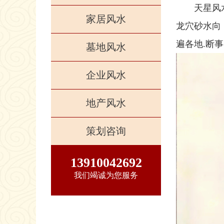
天星风
家居风水
龙穴砂水向
遍各地.断事
墓地风水
企业风水
地产风水
策划咨询
13910042692
我们竭诚为您服务