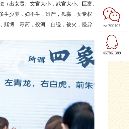
断法（出女贵、文官大小，武官大小、巨富、
多生少养，妇不生，难产，孤寡，女专权，
，赌博，毒药，投河，自缢，被火，怪异，
zzs700107
467861389