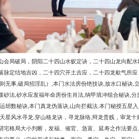
山会局破局，阴阳二十四山水蚁定诀，二十四山龙向配水
落脉定结地吉凶，二十四穴开土吉应，二十四龙歇气所应
局则无事,破局招淫乱）,本门水法房份绝技诀,放水口秘诀,
拨砂法,砂水应发福年命房份生肖法,纳甲填冲组合秘诀,分
龙运刼数秘诀,本门真龙伪落诀,山向拦截法.本门秘授五星
,天星风水寻龙.穿山格龙诀，寻龙脉络,辩龙贵贱，审龙
阴宅格局大小判断，发福、催官、急富、延寿之作法要点。