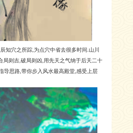
辰知穴之所踪,为点穴中省去很多时间.山川
合局则吉,破局则凶,用先天之气纳于后天二十
则指导思路,带你步入风水最高殿堂,感受上层