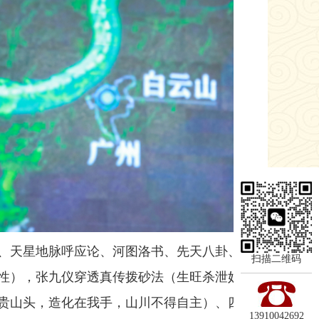
、天星地脉呼应论、河图洛书、先天八卦、
扫描二维码
性），张九仪穿透真传拨砂法（生旺杀泄奴
贵山头，造化在我手，山川不得自主）、四
13910042692