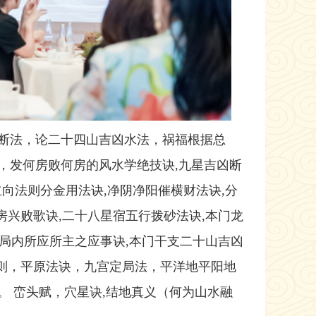
断法，论二十四山吉凶水法，祸福根据总
，发何房败何房的风水学绝技诀,九星吉凶断
立向法则分金用法诀,净阴净阳催横财法诀,分
房兴败歌诀,二十八星宿五行拨砂法诀,本门龙
入局内所应所主之应事诀,本门干支二十山吉凶
十则，平原法诀，九宫定局法，平洋地平阳地
 峦头赋，穴星诀,结地真义（何为山水融