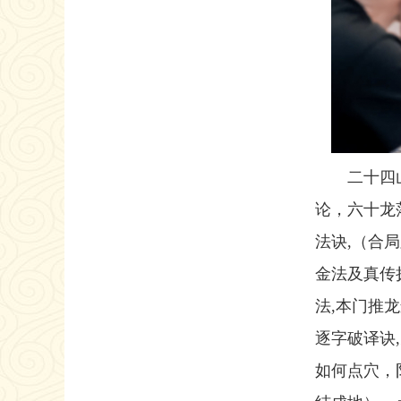
二十四
论，六十龙
法诀,（合
金法及真传
法,本门推
逐字破译诀
如何点穴，