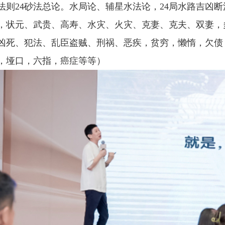
法则24砂法总论。水局论、辅星水法论，24局水路吉凶
，状元、武贵、高寿、水灾、火灾、克妻、克夫、双妻，
凶死、犯法、乱臣盗贼、刑祸、恶疾，贫穷，懒惰，欠债
，垭口，六指，癌症等等）