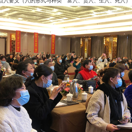
点穴要义（穴的形式与种类 富穴、贵穴、生穴、死穴）