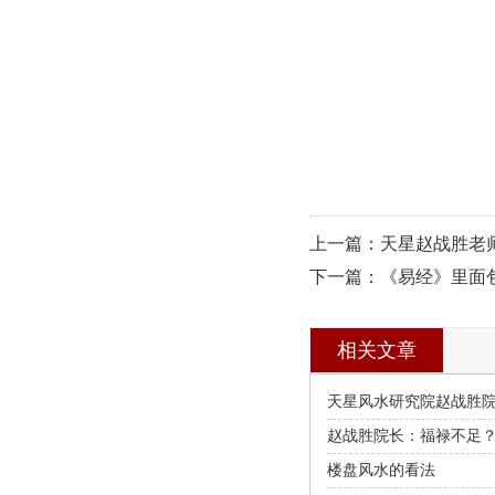
上一篇：天星赵战胜老
下一篇：《易经》里面包
相关文章
天星风水研究院赵战胜
易变无穷，其用无方
赵战胜院长：福禄不足
一个改变命运之法
楼盘风水的看法