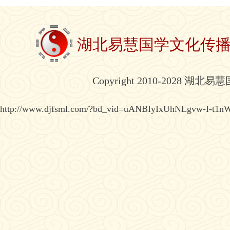
湖北易慧国学文化传
Copyright 2010-2028 湖北
http://www.djfsml.com/?bd_vid=uANBIyIxUhNLgvw-I-