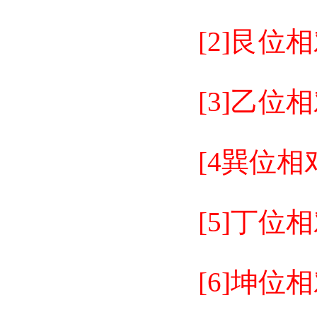
[2]艮
[3]乙
[4巽位
[5]丁
[6]坤