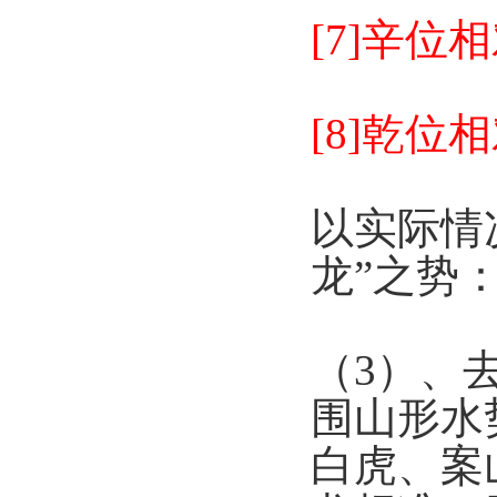
[7]辛
[8]乾
以实际情
龙”之势
（3）、
围山形水
白虎、案