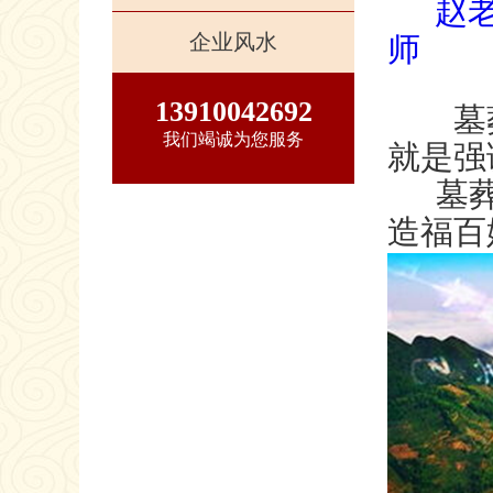
赵
企业风水
师
13910042692
墓葬风
我们竭诚为您服务
就是强
墓
造福百