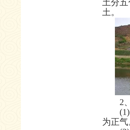
土分五
土。
2、
(1)
为正气