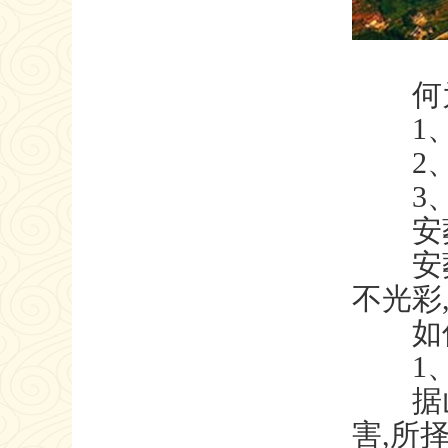
何为
1、龙
2、砂
3、穴
安
安葬要
不光彩
如何
1、
据山家
害,所