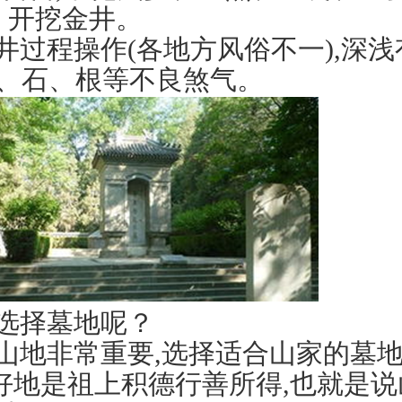
开挖金井。
井过程操作(各地方风俗不一),深
、石、根等不良煞气。
选择墓地呢？
山地非常重要,选择适合山家的墓地,
,好地是祖上积德行善所得,也就是