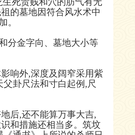
龙生死贵贱和穴的肪气有无
先祖的墓地因符合风水术中
加。
和分金字向、墓地大小等
影响外,深度及阔窄采用紫
天父卦尺法和寸白起例,尺
后,还不能算万事大吉,
意识和措施还相当多。筑坟
遇《通书》上所说的杀师日