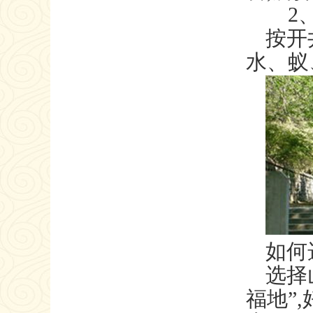
2、
按开
水、蚁
如何
选择
福地”