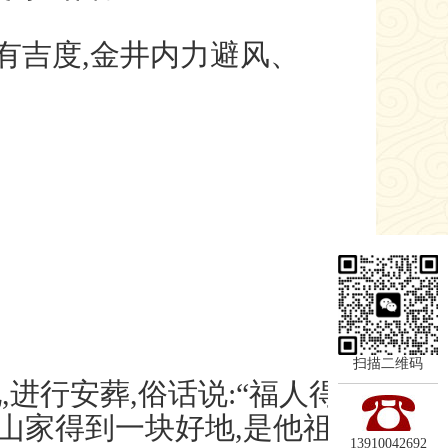
浅有吉度,金井内力避风、
扫描二维码
进行安葬,俗话说:“福人得
说山家得到一块好地,是他祖
13910042692