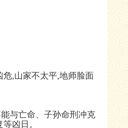
危,山家不太平,地师脸面
能与亡命、子孙命刑冲克
复等凶日。