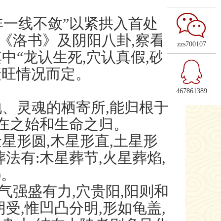
非一线不敛”以紧拱入首处
《洛书》及阴阳八卦,察看
zzs700107
中“龙认生死,穴认真假,砂
衰旺情况而定。
467861389
、灵魂的栖寄所,能归根于
存在之始和生命之归。
形圆,木星形直,土星形
法有:木星葬节,火星葬焰,
)。
气强盛有力,穴贵阳,阳则和
受,惟凹凸分明,形如龟盖,