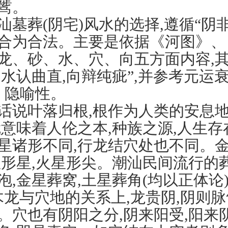
骘。
葬(阴宅)风水的选择,遵循“阴
合为合法。主要是依据《河图》、
龙、砂、水、穴、向五方面内容,其
,水认曲直,向辩纯疵”,并参考元运
隐喻性。
叶落归根,根作为人类的安息地
就意味着人伦之本,种族之源,人生
形不同,行龙结穴处也不同。金星
星形星,火星形尖。潮汕民间流行的葬
泡,金星葬窝,土星葬角(均以正体论
木龙与穴地的关系上,龙贵阴,阴则脉
。穴也有阴阳之分,阴来阳受,阳来阴