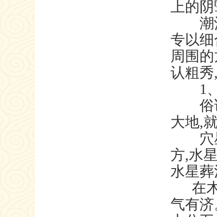
上的阴
潮汕墓
专以细
周围的
认粗秀
1、
俗话说
大地,
穴星诸
方,水
水星葬
在
气有济