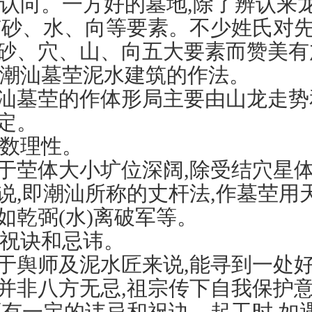
认向。一方好的墓地,除了辨认来
有砂、水、向等要素。不少姓氏对
砂、穴、山、向五大要素而赞美有
潮汕墓茔泥水建筑的作法。
墓茔的作体形局主要由山龙走势
定。
数理性。
体大小圹位深阔,除受结穴星体
说,即潮汕所称的丈杆法,作墓茔用
如乾弼(水)离破军等。
祝诀和忌讳。
师及泥水匠来说,能寻到一处好地
并非八方无忌,祖宗传下自我保护
还有一定的讳忌和祝诀。起工时,如