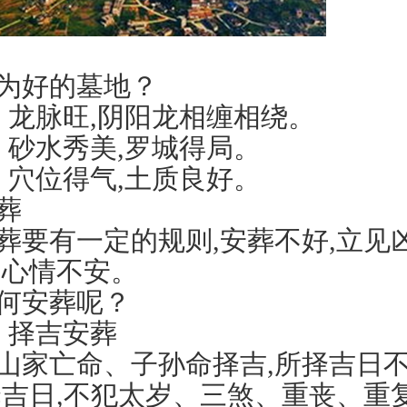
好的墓地？
脉旺,阴阳龙相缠相绕。
水秀美,罗城得局。
位得气,土质良好。
葬
有一定的规则,安葬不好,立见凶
,心情不安。
安葬呢？
择吉安葬
亡命、子孙命择吉,所择吉日不
择吉日,不犯太岁、三煞、重丧、重