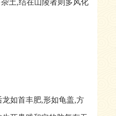
杂土,结在山陵者则多风化
龙如首丰肥,形如龟盖,方