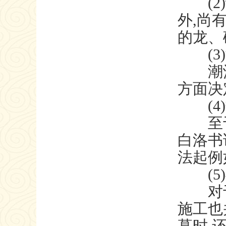
(2)
外,尚
的龙、
(3)
潮汕
方面决
(4)
至于茔
白洛书
法起例
(5)
对于舆
施工也
墓时,