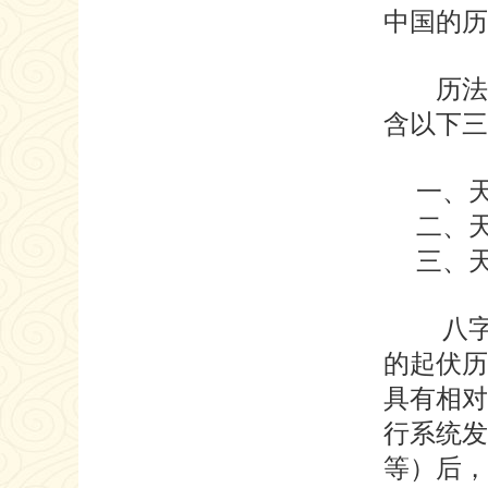
中国的历
历法就
含以下三
一、天
二、天
三、天
八字学
的起伏历
具有相对
行系统发
等）后，