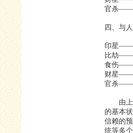
官杀——
四、与人
印星——
比劫——
食伤——
财星——
官杀——
由上面
的基本状
信赖的预
统等多个