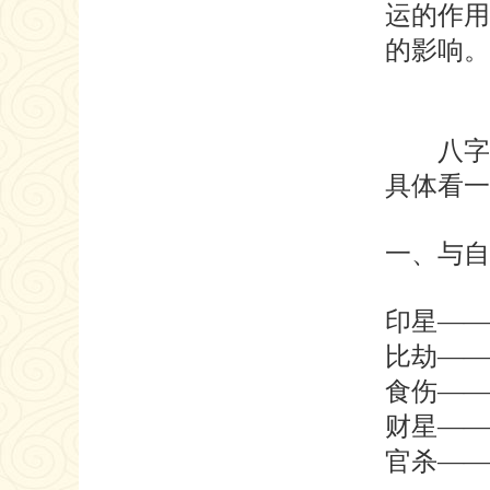
运的作用
的影响。
八字系
具体看一
一、与自
印星——
比劫——
食伤——
财星——
官杀——