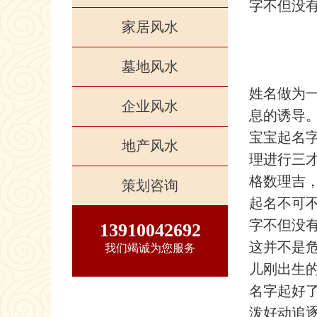
字不但没
家居风水
墓地风水
姓名做为
企业风水
息的诱导
宝宝起名
地产风水
理进行三
格数理吉
策划咨询
起名不可
字不但没
13910042692
这并不是
我们竭诚为您服务
儿刚出生
名字起好
泼好动追