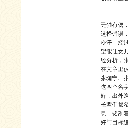
无独有偶
选择错误
冷汗，经
望能让女
经分析，张
在文章里
张珈宁、
这四个名
好，出外
长辈们都
息，铭刻
好与目标