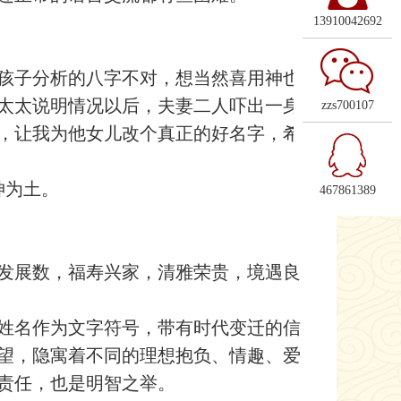
13910042692
孩子分析的八字不对，想当然喜用神也
太太说明情况以后，夫妻二人吓出一身
zzs700107
，让我为他女儿改个真正的好名字，希
神为土。
467861389
雅发展数，福寿兴家，清雅荣贵，境遇良
姓名作为文字符号，带有时代变迁的信
望，隐寓着不同的理想抱负、情趣、爱
责任，也是明智之举。